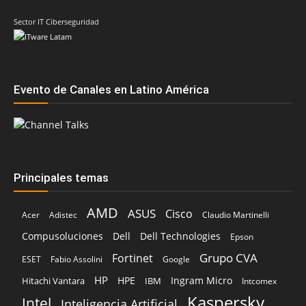
Sector IT Ciberseguridad
Evento de Canales en Latino América
Principales temas
AMD
ASUS
Cisco
Acer
Adistec
Claudio Martinelli
Compusoluciones
Dell
Dell Technologies
Epson
Grupo CVA
Fortinet
ESET
Fabio Assolini
Google
HP
HPE
Ingram Micro
Hitachi Vantara
IBM
Intcomex
Kaspersky
Intel
Inteligencia Artificial