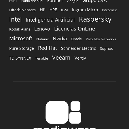
Grupo CVA
Fortinet
ESET
Fabio Assolini
Google
HP
HPE
Ingram Micro
Hitachi Vantara
IBM
Intcomex
Kaspersky
Intel
Inteligencia Artificial
Licencias OnLine
Lenovo
Kodak Alaris
Microsoft
Nvidia
Oracle
Nutanix
Palo Alto Networks
Red Hat
Pure Storage
Schneider Electric
Sophos
Veeam
Vertiv
TD SYNNEX
Tenable