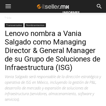
INFORMES
Inicio
NOTICIAS
MAYORISTAS
ESPECIALES
Transversales
Nombramientos
Lenovo nombra a Vania
Salgado como Managing
Director & General Manager
de su Grupo de Soluciones de
Infraestructura (ISG)
Vania Salgado será responsable de la dirección estratégica y
operativa de ISG en México, incluyendo la gestión de P&L,
desarrollo de mercado y expansión de soluciones de
infraestructura (servidores, almacenamiento, software y
servicios).