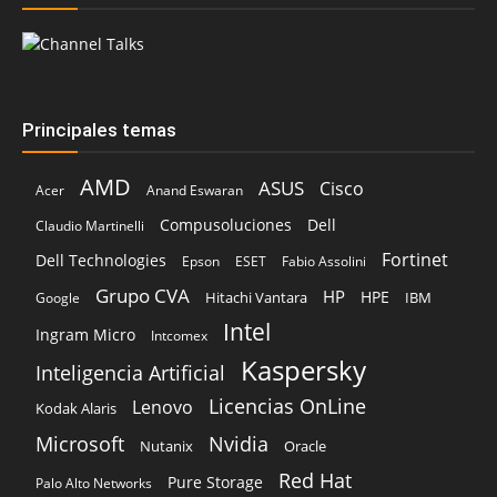
Principales temas
AMD
ASUS
Cisco
Acer
Anand Eswaran
Compusoluciones
Dell
Claudio Martinelli
Fortinet
Dell Technologies
Epson
ESET
Fabio Assolini
Grupo CVA
HP
HPE
Hitachi Vantara
IBM
Google
Intel
Ingram Micro
Intcomex
Kaspersky
Inteligencia Artificial
Licencias OnLine
Lenovo
Kodak Alaris
Microsoft
Nvidia
Oracle
Nutanix
Red Hat
Pure Storage
Palo Alto Networks