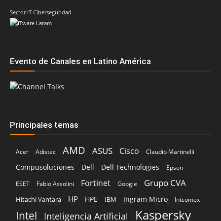
Sector IT Ciberseguridad
Evento de Canales en Latino América
Principales temas
AMD
ASUS
Cisco
Acer
Adistec
Claudio Martinelli
Compusoluciones
Dell
Dell Technologies
Epson
Grupo CVA
Fortinet
ESET
Fabio Assolini
Google
HP
HPE
Ingram Micro
Hitachi Vantara
IBM
Intcomex
Kaspersky
Intel
Inteligencia Artificial