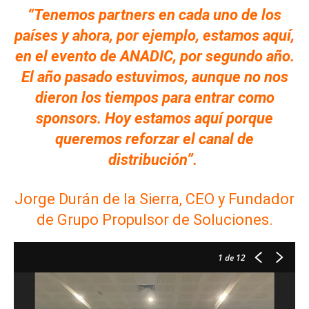
“Tenemos partners en cada uno de los
países y ahora, por ejemplo, estamos aquí,
en el evento de ANADIC, por segundo año.
El año pasado estuvimos, aunque no nos
dieron los tiempos para entrar como
sponsors. Hoy estamos aquí porque
queremos reforzar el canal de
distribución”.
Jorge Durán de la Sierra, CEO y Fundador
de Grupo Propulsor de Soluciones.
1
de 12