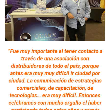
“Fue muy importante el tener contacto a
través de una asociación con
distribuidores de todo el país, porque
antes era muy muy difícil ir ciudad por
ciudad. La comunicación de estrategias
comerciales, de capacitación, de
tecnologías… era muy difícil. Entonces
celebramos con mucho orgullo el haber