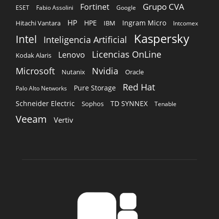
Grupo CVA
Fortinet
ESET
Fabio Assolini
Google
HP
HPE
Ingram Micro
Hitachi Vantara
IBM
Intcomex
Kaspersky
Intel
Inteligencia Artificial
Licencias OnLine
Lenovo
Kodak Alaris
Microsoft
Nvidia
Oracle
Nutanix
Red Hat
Pure Storage
Palo Alto Networks
Schneider Electric
TD SYNNEX
Sophos
Tenable
Veeam
Vertiv