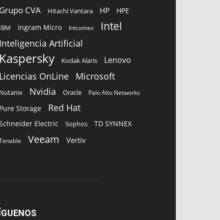
Grupo CVA
HP
HPE
Hitachi Vantara
Intel
Ingram Micro
IBM
Intcomex
Inteligencia Artificial
Kaspersky
Lenovo
Kodak Alaris
Microsoft
Licencias OnLine
Nvidia
Oracle
Nutanix
Palo Alto Networks
Red Hat
Pure Storage
Schneider Electric
TD SYNNEX
Sophos
Veeam
Vertiv
Tenable
ÍGUENOS