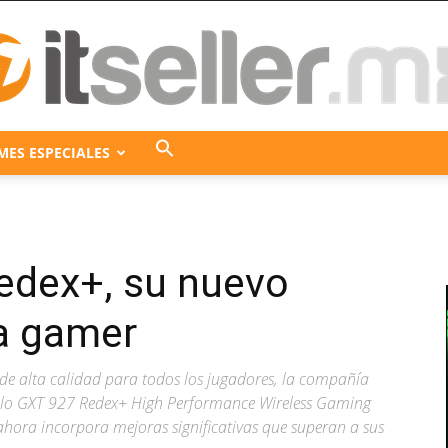
MES ESPECIALES
ITseller
edex+, su nuevo
México
ea gamer
de alta calidad para todos los jugadores, la compañía
elo GXT 927 Redex+ High Performance Wireless Gaming
hora incorpora mejoras significativas que superan a sus