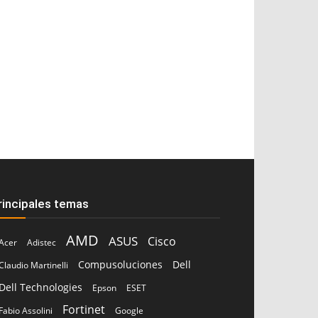
rincipales temas
AMD
ASUS
Cisco
Acer
Adistec
Compusoluciones
Dell
Claudio Martinelli
Dell Technologies
Epson
ESET
Fortinet
Fabio Assolini
Google