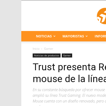
NOTICIAS
MAYORISTAS
INFOR
Inicio
Gamer
Noticias de productos
Gamer
Trust presenta R
mouse de la lín
En su constante búsqueda por ofrecer mouse 
amplió su línea Trust Gaming. El nuevo mod
Mouse cuenta con un diseño renovado, pero a