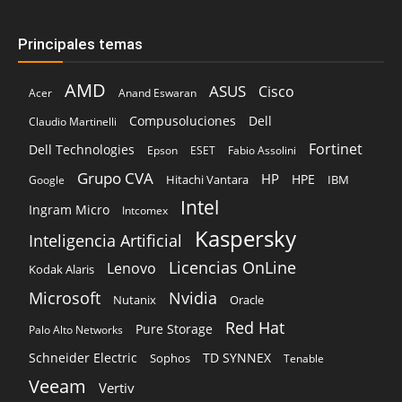
Principales temas
AMD
ASUS
Cisco
Acer
Anand Eswaran
Compusoluciones
Dell
Claudio Martinelli
Fortinet
Dell Technologies
Epson
ESET
Fabio Assolini
Grupo CVA
HP
HPE
Hitachi Vantara
IBM
Google
Intel
Ingram Micro
Intcomex
Kaspersky
Inteligencia Artificial
Licencias OnLine
Lenovo
Kodak Alaris
Microsoft
Nvidia
Oracle
Nutanix
Red Hat
Pure Storage
Palo Alto Networks
Schneider Electric
TD SYNNEX
Sophos
Tenable
Veeam
Vertiv