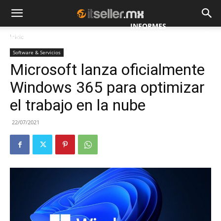
INFORMES
Inicio
NOTICIAS
MAYORISTAS
ESPECIALES
Software & Servicios
Microsoft lanza oficialmente
Windows 365 para optimizar
el trabajo en la nube
22/07/2021