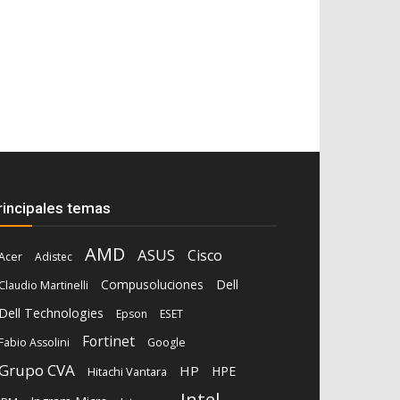
rincipales temas
AMD
ASUS
Cisco
Acer
Adistec
Compusoluciones
Dell
Claudio Martinelli
Dell Technologies
Epson
ESET
Fortinet
Fabio Assolini
Google
Grupo CVA
HP
HPE
Hitachi Vantara
Intel