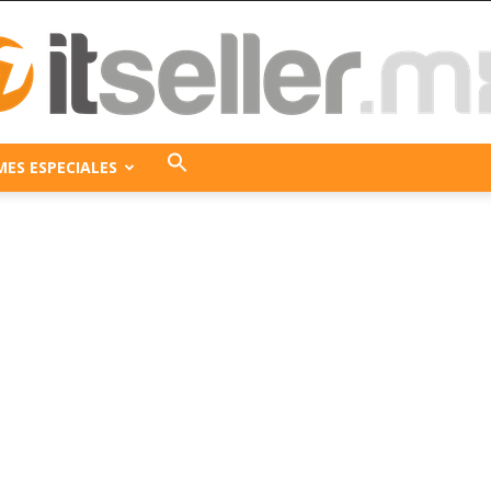
MES ESPECIALES
ITseller
México