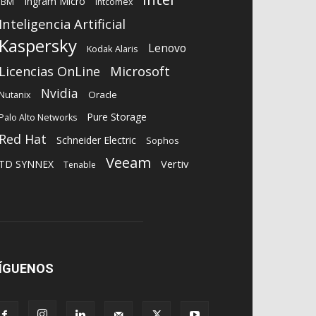
Ingram Micro
IBM
Intcomex
Inteligencia Artificial
Kaspersky
Lenovo
Kodak Alaris
Microsoft
Licencias OnLine
Nvidia
Oracle
Nutanix
Pure Storage
Palo Alto Networks
Red Hat
Schneider Electric
Sophos
Veeam
Vertiv
TD SYNNEX
Tenable
ÍGUENOS